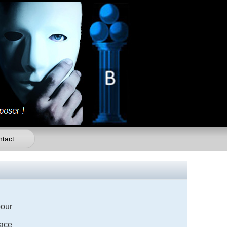
tact
our
cace