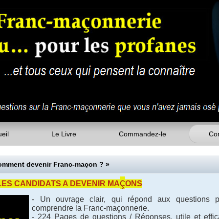
eil
Le Livre
Commandez-le
Con
Comment devenir Franc-maçon ? »
ç
LES CANDIDATS A DEVENIR MA
ONS
- Un ouvrage clair, qui répond aux questions p
comprendre la Franc-maçonnerie.
- 224 Pages de questions / Réponses, utile et effi