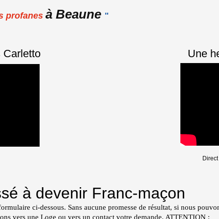
à Beaune
es profanes
"
 Carletto
Une he
Direct