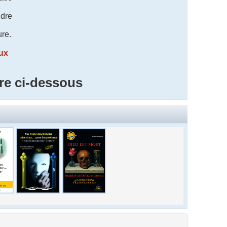
dre
ure.
taux
re ci-dessous