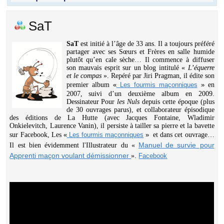
SaT
SaT
est initié à l’âge de 33 ans. Il a toujours préféré
partager avec ses Sœurs et Frères en salle humide
plutôt qu’en cale sèche… Il commence à diffuser
son mauvais esprit sur un blog intitulé «
L’équerre
et le compas
». Repéré par Jiri Pragman, il édite son
premier album
«
Les fourmis maçonniques
»
en
2007, suivi d’un deuxième album en 2009.
Dessinateur Pour
les Nuls
depuis cette époque (plus
de 30 ouvrages parus), et collaborateur épisodique
des éditions de La Hutte (avec Jacques Fontaine, Wladimir
Onkielevitch, Laurence Vanin), il persiste à tailler sa pierre et la bavette
sur Facebook, Les
«
Les fourmis maçonniques
»
et dans cet ouvrage…
Manuel de survie pour
Il est bien évidemment l'Illustrateur du «
Apprenti maçon voulant démissionner
».
Facebook