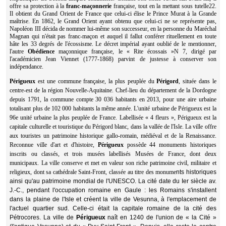
offre sa protection à la
franc-maçonnerie
française, tout en la mettant sous tutelle22.
Il obtient du Grand Orient de France que celui-ci élise le Prince Murat à la Grande
maîtrise. En 1862, le Grand Orient ayant obtenu que celui-ci ne se représente pas,
Napoléon III décida de nommer lui-même son successeur, en la personne du Maréchal
Magnan qui n'était pas franc-maçon et auquel il fallut conférer rituellement en toute
hâte les 33 degrés de l'écossisme. Le décret impérial ayant oublié de le mentionner,
l'autre
Obédience
maçonnique française, le « Rite écossais »N 7, dirigé par
l'académicien Jean Viennet (1777-1868) parvint de justesse à conserver son
indépendance.
Périgueux
est une commune française, la plus peuplée du
Périgord
, située dans le
centre-est de la région Nouvelle-Aquitaine. Chef-lieu du département de la Dordogne
depuis 1791, la commune compte 30 036 habitants en 2013, pour une aire urbaine
totalisant plus de 102 000 habitants la même année. L'unité urbaine de Périgueux est la
96e unité urbaine la plus peuplée de France. Labellisée « 4 fleurs », Périgueux est la
capitale culturelle et touristique du Périgord blanc, dans la vallée de l'Isle. La ville offre
aux touristes un patrimoine historique gallo-romain, médiéval et de la Renaissance.
Reconnue ville d'art et d'histoire,
Périgueux
possède 44 monuments historiques
inscrits ou classés, et trois musées labellisés Musées de France, dont deux
municipaux. La ville conserve et met en valeur son riche patrimoine civil, militaire et
religieux, dont sa cathédrale Saint-Front, classée au titre des monume
nts historiques
ainsi qu'au patrimoine mondial de l'UNESCO. La cité date du Ier siècle av.
J.-C., pendant l'occupation romaine en Gaule : les Romains s'installent
dans la plaine de l'Isle et créent la ville de Vesunna, à l'emplacement de
l'actuel quartier sud. Celle-ci était la capitale romaine de la cité des
Pétrocores. La ville de
Périgueux
naît en 1240 de l'union de « la Cité »