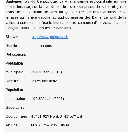
Santonien lors du Cénozoïque. La ville ancienne est construite sur une
basse terrasse, sur la rive droite de l'Isle, composée de sable et galets
issus de la glaciation de Riss au Quaternaire. On retrouve aussi cette
terrasse sur la rive gauche, au sud du quartier des Barris. Le fond de la
vallée proprement dit (partie inondable) est composé d'alluvions récentes
d'origine fluviatile ou issues des versants.
Site web
http://www.perigueux.fr
Gentilé Périgourdins
Pétrocoriens
Population
municipale 30 036 hab. (2013)
Densité 3 059 hab./km2
Population
aire urbaine 102 855 hab. (2013)
Géographie
Coordonnées 45° 11' 02? Nord, 0° 42' 57? Est
Altitude Min. 75 m – Max. 189 m