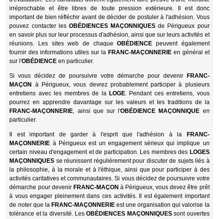
irréprochable et être libres de toute pression extérieure. Il est donc
important de bien réfléchir avant de décider de postuler à l'adhésion. Vous
pouvez contacter les
OBÉDIENCES
MAÇONNIQUES
de Périgueux pour
en savoir plus sur leur processus d'adhésion, ainsi que sur leurs activités et
réunions. Les sites web de chaque
OBÉDIENCE
peuvent également
fournir des informations utiles sur la
FRANC-MAÇONNERIE
en général et
sur l'
OBÉDIENCE
en particulier.
Si vous décidez de poursuivre votre démarche pour devenir
FRANC-
MAÇON
à Périgueux, vous devrez probablement participer à plusieurs
entretiens avec les membres de la
LOGE
. Pendant ces entretiens, vous
pourrez en apprendre davantage sur les valeurs et les traditions de la
FRANC-MAÇONNERIE
, ainsi que sur l'
OBÉDIENCE
MAÇONNIQUE
en
particulier.
Il est important de garder à l'esprit que l'adhésion à la
FRANC-
MAÇONNERIE
à Périgueux est un engagement sérieux qui implique un
certain niveau d'engagement et de participation. Les membres des
LOGES
MAÇONNIQUES
se réunissent régulièrement pour discuter de sujets liés à
la philosophie, à la morale et à l'éthique, ainsi que pour participer à des
activités caritatives et communautaires. Si vous décidez de poursuivre votre
démarche pour devenir
FRANC-MAÇON
à Périgueux, vous devez être prêt
à vous engager pleinement dans ces activités. Il est également important
de noter que la
FRANC-MAÇONNERIE
est une organisation qui valorise la
tolérance et la diversité. Les
OBÉDIENCES
MAÇONNIQUES
sont ouvertes