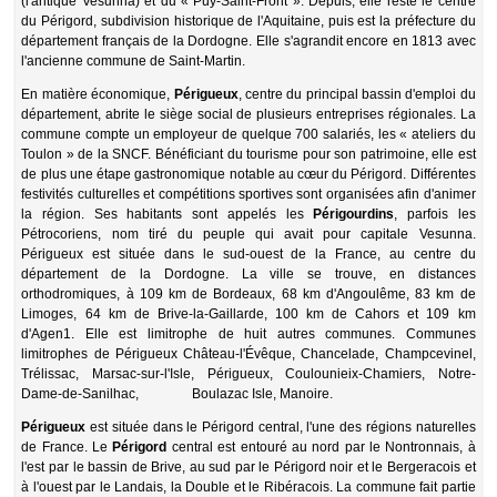
(l'antique Vesunna) et du « Puy-Saint-Front ». Depuis, elle reste le centre
du Périgord, subdivision historique de l'Aquitaine, puis est la préfecture du
département français de la Dordogne. Elle s'agrandit encore en 1813 avec
l'ancienne commune de Saint-Martin.
En matière économique,
Périgueux
, centre du principal bassin d'emploi du
département, abrite le siège social de plusieurs entreprises régionales. La
commune compte un employeur de quelque 700 salariés, les « ateliers du
Toulon » de la SNCF. Bénéficiant du tourisme pour son patrimoine, elle est
de plus une étape gastronomique notable au cœur du Périgord. Différentes
festivités culturelles et compétitions sportives sont organisées afin d'animer
la région. Ses habitants sont appelés les
Périgourdins
, parfois les
Pétrocoriens, nom tiré du peuple qui avait pour capitale Vesunna.
Périgueux est située dans le sud-ouest de la France, au centre du
département de la Dordogne. La ville se trouve, en distances
orthodromiques, à 109 km de Bordeaux, 68 km d'Angoulême, 83 km de
Limoges, 64 km de Brive-la-Gaillarde, 100 km de Cahors et 109 km
d'Agen1. Elle est limitrophe de huit autres communes. Communes
limitrophes de Périgueux Château-l'Évêque, Chancelade, Champcevinel,
Trélissac, Marsac-sur-l'Isle, Périgueux, Coulounieix-Chamiers, Notre-
Dame-de-Sanilhac, Boulazac Isle, Manoire.
Périgueux
est située dans le Périgord central, l'une des régions naturelles
de France. Le
Périgord
central est entouré au nord par le Nontronnais, à
l'est par le bassin de Brive, au sud par le Périgord noir et le Bergeracois et
à l'ouest par le Landais, la Double et le Ribéracois. La commune fait partie