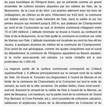
du pays touristique du Périgord blanc, qui se présente comme un grand
ensemble de collines boisées séparées par les vallées de l'Isle, de la
Beauronne, de la Loue et du Vern. Les prairies alternent avec les bois de
châtaigniers, de chênes ou de pins. S'étendant sur 9,82 km2, la commune
est établie autour d'un vaste méandre de l'Isle, dans la vallée et sur les
pentes douces qui montent jusqu'à 200 m, aux plateaux de Champcevinel
au nord et de Coulounieix au sud, le territoire communal s'étageant entre
75 et 189 mètres3. L'altitude minimale se trouve à l'ouest, au confluent de
l'Isle et de la Beauronne, là où l'Isle quitte la commune et continue sur celle
de Marsac-sur-l'Isle. L'altitude maximale est localisée au nord du lieu-dit les
Jaures, à quelques dizaines de mètres de la commune de Champcevinel.
D'un point de vue géologique, comme les quatre cinquièmes sud et ouest
du département, la commune de Périgueux appartient au Bassin aquitain,
et la roche sous-jacente est calcaire. Le socle cristallin est à une
profondeur de 1 000 m5.
La majeure partie de la surface communale correspond au Crétacé
supérieurNote 1. Il affleure principalement sur le versant nord de la vallée
de l'Isle. On trouve le Turonien (ou Angoumien) à l'ouest (la Monzie et en
limite de la commune de Chancelade) et le Coniacien sur tout le reste du
versant, au nord de la ville ancienne. De petites failles, d'axe nord-ouest -
sud-est, fissurent le versant de la vallée de l'Isle à l'ouest de la Monzie, au
pied de Beaupuy. Les hauteurs, sur la partie nord de la commune (le Grand
Puy Bernard, la Croix-Ferrade, etc.), sont couvertes de colluvions calcaires,
sableuses et argileuses, issues de la décomposition du Coniacien et du