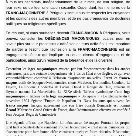
à tous les candidats, indépendamment de leur race, de leur religion, de
leur sexe ou de leur orientation sexuelle. Cependant, les membres de la
FRANC-MAÇONNERIE
à Périgueux sont tenus de respecter les croyances
et les opinions des autres membres, et de ne pas promouvoir de doctrines
politiques ou religieuses spécifiques.
En résumé, si vous souhaitez devenir
FRANC-MAÇON
à Périgueux, vous
pouvez contacter les
OBÉDIENCES
MAÇONNIQUES
locales pour en
savoir plus sur leur processus d'adhésion et leurs activités. Il est important
de garder à l'esprit que l'adhésion à la
FRANC-MAÇONNERIE
est un
engagement sérieux qui implique un certain niveau d'engagement et de
participation, ainsi qu'un respect de la tolérance et de la diversité.
Cependant les
loges maçonniques
avaient, par leur fonctionnement dans les années
antérieures, pris une certaine indépendance vis-à-vis de l'État et de l'Église, ce qui avait
vraisemblablement contribué à l'éclosion d'aspirations nouvelles. Parmi les
francs-
maçons
actifs de l'époque révolutionnaire, citons Mirabeau, Desmoulins, Couthon, La
Fayette, La Rouërie, Choderlos de Laclos, David et Rouget de l'Isle, créateur de
l'hymne national La Marseillaise. Le XIXe siècle Tableau symbolique d'une
loge
maçonnique
- Tableau de la
loge maçonnique
« Bonaparte » - Le plébiscite du 6
novembre 1804 légitime l'Empire de Napoléon Ier. Dans les jours qui suivent, les
francs-maçons
français apprennent que son frère Joseph Bonaparte est nommé
Grand Maître
du Grand Orient de France, dont l'administration effective est confiée à
Jean-Jacques-Régis de Cambacérès.
Une légende affirme que Napoléon lui-même aurait été maçon. Pourtant les propos
qu'il tient à Sainte-Hélène semblent prouver le contraire: « C'est un tas d'imbéciles qui
s'assemblent pour faire bonne chère et exécuter quelques folies ridicules. Néanmoins,