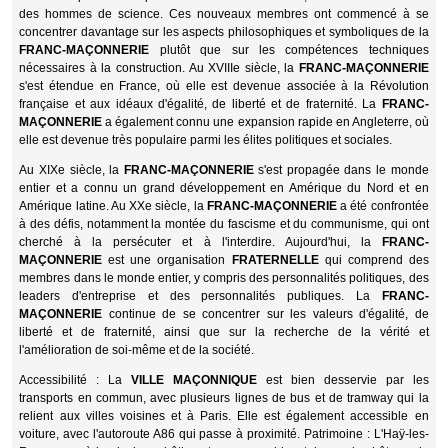
des hommes de science. Ces nouveaux membres ont commencé à se
concentrer davantage sur les aspects philosophiques et symboliques de la
FRANC-MAÇONNERIE
plutôt que sur les compétences techniques
nécessaires à la construction. Au XVIIIe siècle, la
FRANC-MAÇONNERIE
s'est étendue en France, où elle est devenue associée à la Révolution
française et aux idéaux d'égalité, de liberté et de fraternité. La
FRANC-
MAÇONNERIE
a également connu une expansion rapide en Angleterre, où
elle est devenue très populaire parmi les élites politiques et sociales.
Au XIXe siècle, la
FRANC-MAÇONNERIE
s'est propagée dans le monde
entier et a connu un grand développement en Amérique du Nord et en
Amérique latine. Au XXe siècle, la
FRANC-MAÇONNERIE
a été confrontée
à des défis, notamment la montée du fascisme et du communisme, qui ont
cherché à la persécuter et à l'interdire. Aujourd'hui, la
FRANC-
MAÇONNERIE
est une organisation
FRATERNELLE
qui comprend des
membres dans le monde entier, y compris des personnalités politiques, des
leaders d'entreprise et des personnalités publiques. La
FRANC-
MAÇONNERIE
continue de se concentrer sur les valeurs d'égalité, de
liberté et de fraternité, ainsi que sur la recherche de la vérité et
l'amélioration de soi-même et de la société.
Accessibilité : La
VILLE MAÇONNIQUE
est bien desservie par les
transports en commun, avec plusieurs lignes de bus et de tramway qui la
relient aux villes voisines et à Paris. Elle est également accessible en
voiture, avec l'autoroute A86 qui passe à proximité. Patrimoine : L'Haÿ-les-