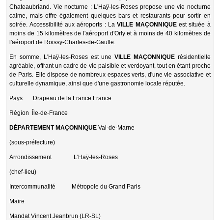
Chateaubriand. Vie nocturne : L'Haÿ-les-Roses propose une vie nocturne
calme, mais offre également quelques bars et restaurants pour sortir en
soirée. Accessibilité aux aéroports : La
VILLE MAÇONNIQUE
est située à
moins de 15 kilomètres de l'aéroport d'Orly et à moins de 40 kilomètres de
l'aéroport de Roissy-Charles-de-Gaulle.
En somme, L'Haÿ-les-Roses est une
VILLE MAÇONNIQUE
résidentielle
agréable, offrant un cadre de vie paisible et verdoyant, tout en étant proche
de Paris. Elle dispose de nombreux espaces verts, d'une vie associative et
culturelle dynamique, ainsi que d'une gastronomie locale réputée.
Pays
Drapeau de la France France
Région
Île-de-France
DÉPARTEMENT MAÇONNIQUE
Val-de-Marne
(sous-préfecture)
Arrondissement
L'Haÿ-les-Roses
(chef-lieu)
Intercommunalité
Métropole du Grand Paris
Maire
Mandat
Vincent Jeanbrun (LR-SL)