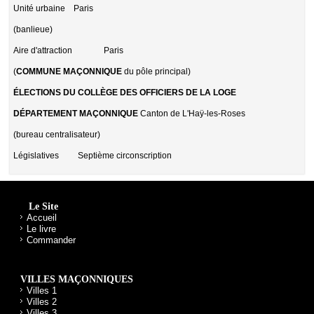
Unité urbaine
Paris
(banlieue)
Aire d'attraction
Paris
(
COMMUNE MAÇONNIQUE
du pôle principal)
ÉLECTIONS DU COLLÈGE DES OFFICIERS DE LA LOGE
DÉPARTEMENT MAÇONNIQUE
Canton de L'Haÿ-les-Roses
(bureau centralisateur)
Législatives
Septième circonscription
Le Site
Accueil
Le livre
Commander
VILLES MAÇONNIQUES
Villes 1
Villes 2
Villes 3