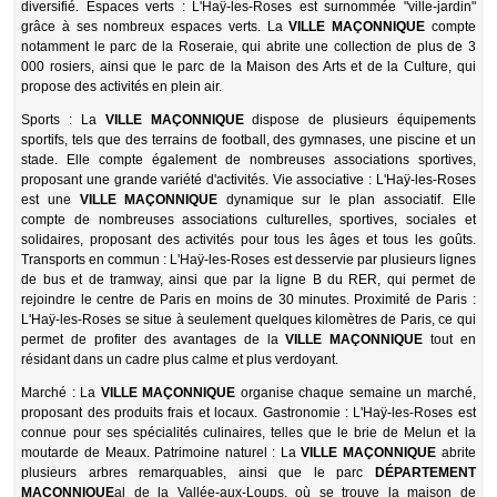
diversifié. Espaces verts : L'Haÿ-les-Roses est surnommée "ville-jardin"
grâce à ses nombreux espaces verts. La
VILLE MAÇONNIQUE
compte
notamment le parc de la Roseraie, qui abrite une collection de plus de 3
000 rosiers, ainsi que le parc de la Maison des Arts et de la Culture, qui
propose des activités en plein air.
Sports : La
VILLE MAÇONNIQUE
dispose de plusieurs équipements
sportifs, tels que des terrains de football, des gymnases, une piscine et un
stade. Elle compte également de nombreuses associations sportives,
proposant une grande variété d'activités. Vie associative : L'Haÿ-les-Roses
est une
VILLE MAÇONNIQUE
dynamique sur le plan associatif. Elle
compte de nombreuses associations culturelles, sportives, sociales et
solidaires, proposant des activités pour tous les âges et tous les goûts.
Transports en commun : L'Haÿ-les-Roses est desservie par plusieurs lignes
de bus et de tramway, ainsi que par la ligne B du RER, qui permet de
rejoindre le centre de Paris en moins de 30 minutes. Proximité de Paris :
L'Haÿ-les-Roses se situe à seulement quelques kilomètres de Paris, ce qui
permet de profiter des avantages de la
VILLE MAÇONNIQUE
tout en
résidant dans un cadre plus calme et plus verdoyant.
Marché : La
VILLE MAÇONNIQUE
organise chaque semaine un marché,
proposant des produits frais et locaux. Gastronomie : L'Haÿ-les-Roses est
connue pour ses spécialités culinaires, telles que le brie de Melun et la
moutarde de Meaux. Patrimoine naturel : La
VILLE MAÇONNIQUE
abrite
plusieurs arbres remarquables, ainsi que le parc
DÉPARTEMENT
MAÇONNIQUE
al de la Vallée-aux-Loups, où se trouve la maison de