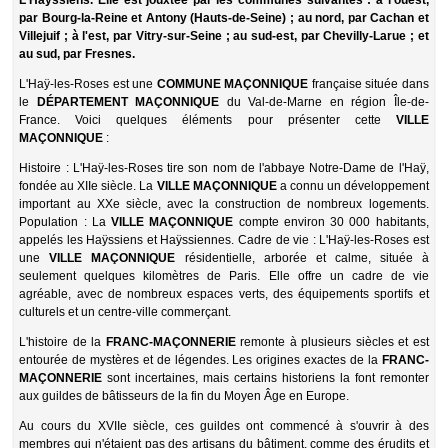
L'Haÿssiens. Elle est jouxtée par les communes suivantes : à l'ouest,
par Bourg-la-Reine et Antony (Hauts-de-Seine) ; au nord, par Cachan et
Villejuif ; à l'est, par Vitry-sur-Seine ; au sud-est, par Chevilly-Larue ; et
au sud, par Fresnes.
L'Haÿ-les-Roses est une
COMMUNE MAÇONNIQUE
française située dans
le
DÉPARTEMENT MAÇONNIQUE
du Val-de-Marne en région Île-de-
France. Voici quelques éléments pour présenter cette
VILLE
MAÇONNIQUE
:
Histoire : L'Haÿ-les-Roses tire son nom de l'abbaye Notre-Dame de l'Haÿ,
fondée au XIIe siècle. La
VILLE MAÇONNIQUE
a connu un développement
important au XXe siècle, avec la construction de nombreux logements.
Population : La
VILLE MAÇONNIQUE
compte environ 30 000 habitants,
appelés les Haÿssiens et Haÿssiennes. Cadre de vie : L'Haÿ-les-Roses est
une
VILLE MAÇONNIQUE
résidentielle, arborée et calme, située à
seulement quelques kilomètres de Paris. Elle offre un cadre de vie
agréable, avec de nombreux espaces verts, des équipements sportifs et
culturels et un centre-ville commerçant.
L'histoire de la
FRANC-MAÇONNERIE
remonte à plusieurs siècles et est
entourée de mystères et de légendes. Les origines exactes de la
FRANC-
MAÇONNERIE
sont incertaines, mais certains historiens la font remonter
aux guildes de bâtisseurs de la fin du Moyen Âge en Europe.
Au cours du XVIIe siècle, ces guildes ont commencé à s'ouvrir à des
membres qui n'étaient pas des artisans du bâtiment, comme des érudits et