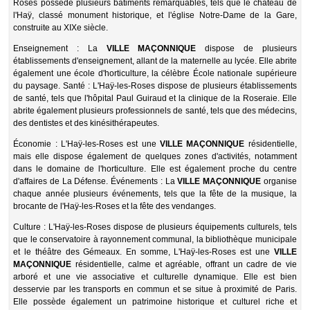
Roses possède plusieurs bâtiments remarquables, tels que le château de
l'Haÿ, classé monument historique, et l'église Notre-Dame de la Gare,
construite au XIXe siècle.
Enseignement : La
VILLE MAÇONNIQUE
dispose de plusieurs
établissements d'enseignement, allant de la maternelle au lycée. Elle abrite
également une école d'horticulture, la célèbre École nationale supérieure
du paysage. Santé : L'Haÿ-les-Roses dispose de plusieurs établissements
de santé, tels que l'hôpital Paul Guiraud et la clinique de la Roseraie. Elle
abrite également plusieurs professionnels de santé, tels que des médecins,
des dentistes et des kinésithérapeutes.
Économie : L'Haÿ-les-Roses est une
VILLE MAÇONNIQUE
résidentielle,
mais elle dispose également de quelques zones d'activités, notamment
dans le domaine de l'horticulture. Elle est également proche du centre
d'affaires de La Défense. Événements : La
VILLE MAÇONNIQUE
organise
chaque année plusieurs événements, tels que la fête de la musique, la
brocante de l'Haÿ-les-Roses et la fête des vendanges.
Culture : L'Haÿ-les-Roses dispose de plusieurs équipements culturels, tels
que le conservatoire à rayonnement communal, la bibliothèque municipale
et le théâtre des Gémeaux. En somme, L'Haÿ-les-Roses est une
VILLE
MAÇONNIQUE
résidentielle, calme et agréable, offrant un cadre de vie
arboré et une vie associative et culturelle dynamique. Elle est bien
desservie par les transports en commun et se situe à proximité de Paris.
Elle possède également un patrimoine historique et culturel riche et