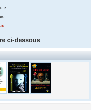
dre
ure.
taux
re ci-dessous