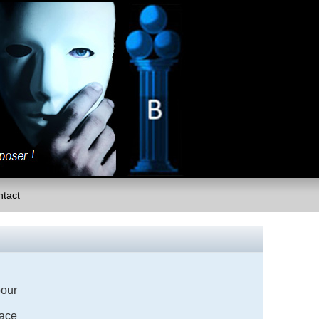
tact
our
cace