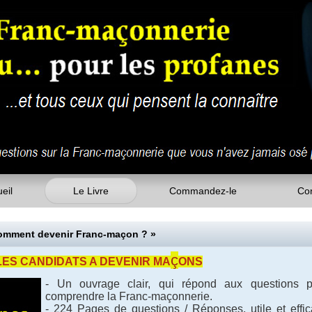
eil
Le Livre
Commandez-le
Con
Comment devenir Franc-maçon ? »
ç
LES CANDIDATS A DEVENIR MA
ONS
- Un ouvrage clair, qui répond aux questions p
comprendre la Franc-maçonnerie.
- 224 Pages de questions / Réponses, utile et effi