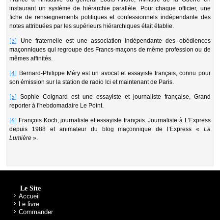
instaurant un système de hiérarchie parallèle. Pour chaque officier, une
fiche de renseignements politiques et confessionnels indépendante des
notes attribuées par les supérieurs hiérarchiques était établie.
Une fraternelle est une association indépendante des obédiences
[3]
maçonniques qui regroupe des Francs-maçons de même profession ou de
mêmes affinités.
Bernard-Philippe Méry est un avocat et essayiste français, connu pour
[4]
son émission sur la station de radio Ici et maintenant de Paris.
Sophie Coignard est une essayiste et journaliste française, Grand
[5]
reporter à l'hebdomadaire Le Point.
François Koch, journaliste et essayiste français. Journaliste à L'Express
[6]
depuis 1988 et animateur du blog maçonnique de l’Express «
La
Lumière
».
Le Site
Accueil
Le livre
Commander